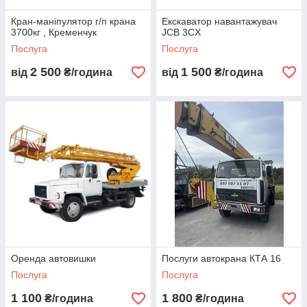
Кран-маніпулятор г/п крана
Екскаватор навантажувач
3700кг , Кременчук
JCB 3CX
Послуга
Послуга
2 500
1 500
від
₴/година
від
₴/година
Оренда автовишки
Послуги автокрана КТА 16
Послуга
Послуга
1 100
1 800
₴/година
₴/година