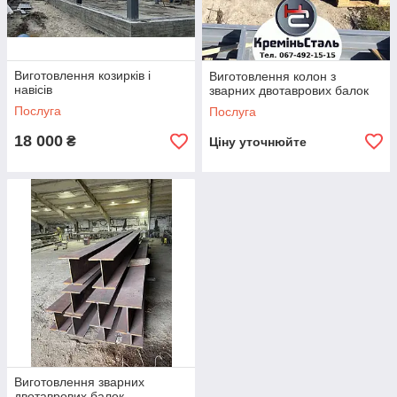
Виготовлення козирків і
Виготовлення колон з
навісів
зварних двотаврових балок
Послуга
Послуга
18 000
₴
Ціну уточнюйте
Виготовлення зварних
двотаврових балок