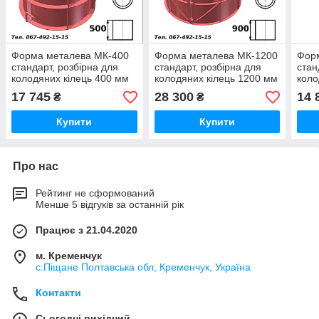
Форма металева МК-400
Форма металева МК-1200
Фор
стандарт, розбірна для
стандарт, розбірна для
стан
колодяних кілець 400 мм
колодяних кілець 1200 мм
коло
17 745
28 300
14 
₴
₴
Купити
Купити
Про нас
Рейтинг не сформований
Менше 5 відгуків за останній рік
Працює з 21.04.2020
м. Кременчук
с.Піщане Полтавська обл, Кременчук, Україна
Контакти
Сьогодні вихідний