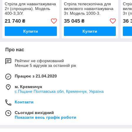
Стріла для навантажувача
Стріла телескопічна для
Стрі
2т (спрощена). Модель
вилкового навантажувача
вилк
400-3,3/У.
3т. Модель 1000-3.
3т (
750-
21 740
35 045
36 
₴
₴
Купити
Купити
Про нас
Рейтинг не сформований
Менше 5 відгуків за останній рік
Працює з 21.04.2020
м. Кременчук
с.Піщане Полтавська обл, Кременчук, Україна
Контакти
Сьогодні вихідний
Показати весь графік роботи