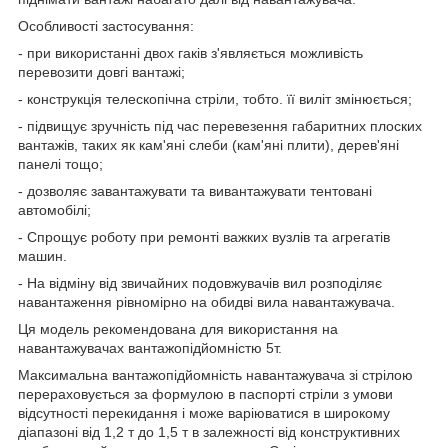
Особливості застосування:
- при використанні двох гаків з'являється можливість
перевозити довгі вантажі;
- конструкція телескопічна стріли, тобто. її виліт змінюється;
- підвищує зручність під час перевезення габаритних плоских
вантажів, таких як кам'яні слеби (кам'яні плити), дерев'яні
панелі тощо;
- дозволяє завантажувати та вивантажувати тентовані
автомобілі;
- Спрощує роботу при ремонті важких вузлів та агрегатів
машин.
- На відміну від звичайних подовжувачів вил розподіляє
навантаження рівномірно на обидві вила навантажувача.
Ця модель рекомендована для використання на
навантажувачах вантажопідйомністю 5т.
Максимальна вантажопідйомність навантажувача зі стрілою
перераховується за формулою в паспорті стріли з умови
відсутності перекидання і може варіюватися в широкому
діапазоні від 1,2 т до 1,5 т в залежності від конструктивних