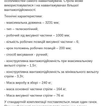
особливостей самого навантажувача. Стріла може
використовуватися і на навантажувачах більшої
вантажопідйомності.
Технічні характеристики:
- максимальна довжина – 3231 мм;
- тип – телескопічний;
- робочий хід висувної частини – 1000 мм;
- кількість робочих позицій висувної частини – 6;
- крок положень робочих позицій – 200 мм;
- спосіб висування - ручний;
- конструктивна вантажопідйомність при максимальному
вильоті стріли – 1,5т;
- конструктивна вантажопідйомність за мінімального вильоту
стріли - 3,3т;
- Маса виробу в зборі – 240 кг;
- маса основної частини стріли – 164 кг;
- Маса висувної частини стріли – 76 кг.
У стандартній комплектації поставляється лише один гачок.