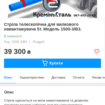
Стріла телескопічна для вилкового
навантажувача 5т. Модель 1500-3/В3.
В наявності
Код: 1500-3/В3
Роздріб
39 300
₴
Купити
Опис
Характеристики
Доставка
Оплата
Умови п
Опис
Стріла одягається на вила навантажувача та дозволяє
піднімати вантажі набагато далі від навантажувача.