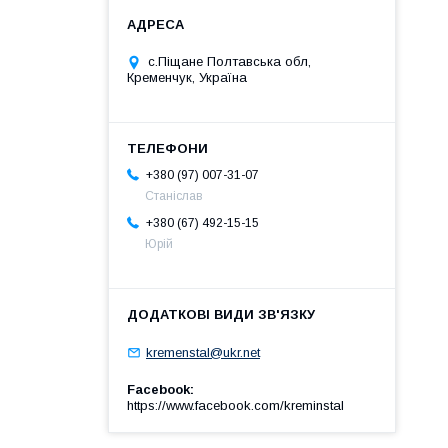
с.Піщане Полтавська обл,
Кременчук, Україна
+380 (97) 007-31-07
Станіслав
+380 (67) 492-15-15
Юрій
kremenstal@ukr.net
Facebook
https://www.facebook.com/kreminstal