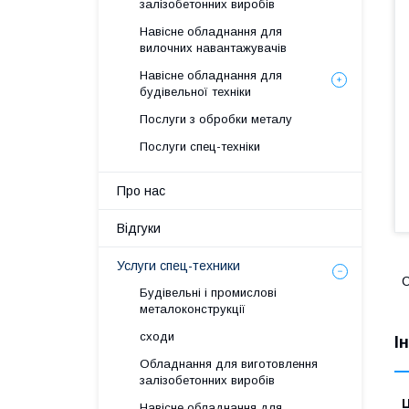
залізобетонних виробів
Навісне обладнання для
вилочних навантажувачів
Навісне обладнання для
будівельної техніки
Послуги з обробки металу
Послуги спец-техніки
Про нас
Відгуки
Услуги спец-техники
С
Будівельні і промислові
металоконструкції
сходи
І
Обладнання для виготовлення
залізобетонних виробів
Ц
Навісне обладнання для