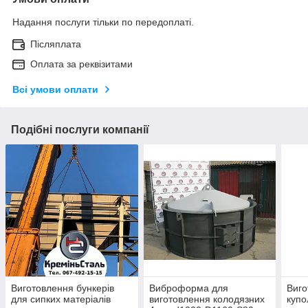
Надання послуги тільки по передоплаті.
Післяплата
Оплата за реквізитами
Всі умови оплати
Подібні послуги компанії
Виготовлення бункерів
Виброформа для
Виго
для сипких матеріалів
виготовлення колодязних
купо