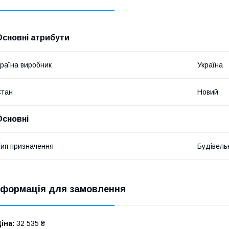
Основні атрибути
раїна виробник
Україна
Стан
Новий
Основні
ип призначення
Будівель
нформація для замовлення
іна:
32 535 ₴