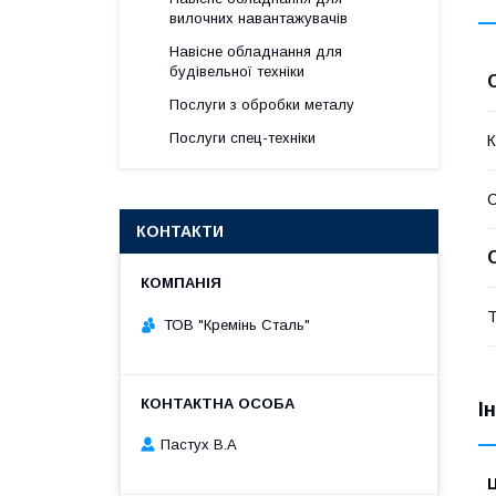
вилочних навантажувачів
Навісне обладнання для
будівельної техніки
Послуги з обробки металу
Послуги спец-техніки
К
КОНТАКТИ
Т
ТОВ "Кремінь Сталь"
І
Пастух В.А
Ц