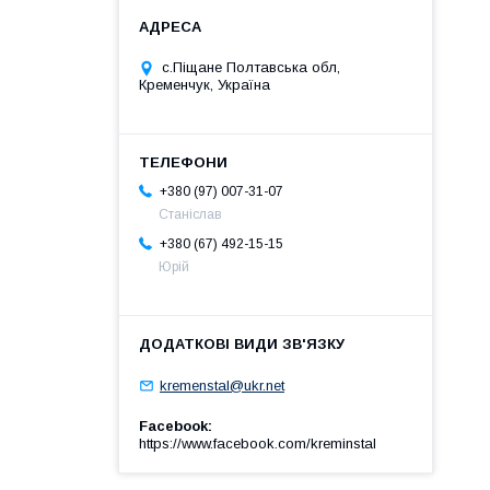
с.Піщане Полтавська обл,
Кременчук, Україна
+380 (97) 007-31-07
Станіслав
+380 (67) 492-15-15
Юрій
kremenstal@ukr.net
Facebook
https://www.facebook.com/kreminstal