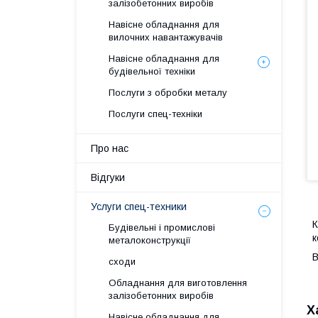
залізобетонних виробів
Навісне обладнання для
вилочних навантажувачів
Навісне обладнання для
будівельної техніки
Послуги з обробки металу
Послуги спец-техніки
Про нас
Відгуки
Услуги спец-техники
К
Будівельні і промислові
к
металоконструкції
В
сходи
Обладнання для виготовлення
залізобетонних виробів
Х
Навісне обладнання для