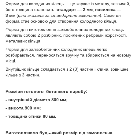
Форми для колодяних кілець — це каркас із металу, зазвичай,
його товщина становить:
стандарт — 2 мм
,
посилена —
3 мм
(
ціна вказана за стандартне виконання
). Саме ця
форма стає основою для створення колодяного кільця.
Форма для виготовлення залізобетонних колодяних кілець
являють собою 2 розбірних, посилених ребрами жорсткості,
металевих кільця.
Форми для залізобетонних колодяних кілець легко
розбираються, переносяться вручну та збираються на новому
місці.
Внутрішнє кільце складається з 2 (3) частин і клина, зовнішнє
кільце з 3 частин.
Розміри готового бетонного виробу:
- внутрішній діаметр 800 мм;
- висота 900 мм;
- товщина стінки 80 мм.
Виготовляюмо будь-який розмір під замовлення.