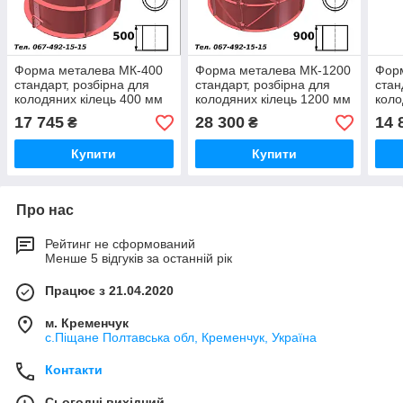
Форма металева МК-400
Форма металева МК-1200
Фор
стандарт, розбірна для
стандарт, розбірна для
стан
колодяних кілець 400 мм
колодяних кілець 1200 мм
коло
17 745
28 300
14 
₴
₴
Купити
Купити
Про нас
Рейтинг не сформований
Менше 5 відгуків за останній рік
Працює з 21.04.2020
м. Кременчук
с.Піщане Полтавська обл, Кременчук, Україна
Контакти
Сьогодні вихідний